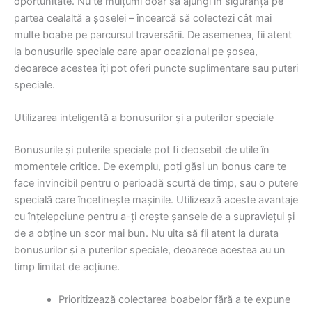
oportunitate. Nu te mulțumi doar să ajungi în siguranță pe
partea cealaltă a șoselei – încearcă să colectezi cât mai
multe boabe pe parcursul traversării. De asemenea, fii atent
la bonusurile speciale care apar ocazional pe șosea,
deoarece acestea îți pot oferi puncte suplimentare sau puteri
speciale.
Utilizarea inteligentă a bonusurilor și a puterilor speciale
Bonusurile și puterile speciale pot fi deosebit de utile în
momentele critice. De exemplu, poți găsi un bonus care te
face invincibil pentru o perioadă scurtă de timp, sau o putere
specială care încetinește mașinile. Utilizează aceste avantaje
cu înțelepciune pentru a-ți crește șansele de a supraviețui și
de a obține un scor mai bun. Nu uita să fii atent la durata
bonusurilor și a puterilor speciale, deoarece acestea au un
timp limitat de acțiune.
Prioritizează colectarea boabelor fără a te expune