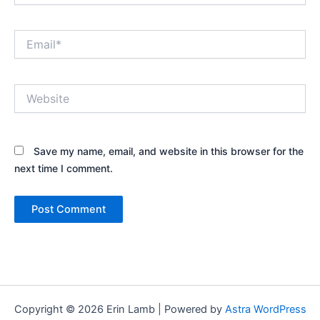
Email*
Website
Save my name, email, and website in this browser for the
next time I comment.
Copyright © 2026 Erin Lamb | Powered by
Astra WordPress