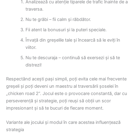
Analizează cu atenție tiparele de trafic înainte de a
traversa.
Nu te grăbi – fii calm și răbdător.
Fii atent la bonusuri și la puteri speciale.
Învață din greșelile tale și încearcă să le eviți în
viitor.
Nu te descuraja – continuă să exersezi și să te
distrezi!
Respectând acești pași simpli, poți evita cele mai frecvente
greșeli și poți deveni un maestru al traversării șoselei în
„chicken road 2”. Jocul este o provocare constantă, dar cu
perseverență și strategie, poți reuși să obții un scor
impresionant și să te bucuri de fiecare moment.
Variante ale jocului și modul în care acestea influențează
strategia