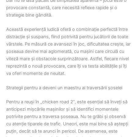
Dar nu te lăsa păcălit de simplitatea aparentă – jocul este o
provocare constantă, care necesită reflexe rapide și o
strategie bine gândită.
Această experiență ludică oferă o combinație perfectă între
distracție și suspans, fiind potrivită pentru jucătorii de toate
vârstele. Pe măsură ce avansezi în joc, dificultatea crește, iar
șoseaua devine mai aglomerată, cu mașini care circulă cu
viteză mare și obstacole surprinzătoare. Astfel, fiecare nivel
reprezintă o nouă provocare, care îți va testa abilitățile și îți
va oferi momente de neuitat.
Strategii pentru a deveni un maestru al traversării șoselei
Pentru a reuși în „chicken road 2”, este esențial să înveți să
anticipezi mișcările mașinilor și să identifici momentele
potrivite pentru a traversa șoseaua. Nu te grăbi și observă
cu atenție tiparele de trafic. Uneori, este mai bine să aștepți
puțin, decât să te arunci în pericol. De asemenea, este