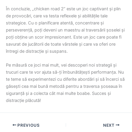
În concluzie, „chicken road 2” este un joc captivant și plin
de provocări, care va testa reflexele și abilitățile tale
strategice. Cu o planificare atentă, concentrare și
perseverență, poți deveni un maestru al traversării șoselei și
poți obține un scor impresionant. Este un joc care poate fi
savurat de jucătorii de toate vârstele și care va oferi ore
întregi de distracție și suspans.
Pe măsură ce joci mai mult, vei descoperi noi strategii și
trucuri care te vor ajuta să-ți îmbunătățești performanța. Nu
te teme să experimentezi cu diferite abordări și să încerci să
găsești cea mai bună metodă pentru a traversa șoseaua în
siguranță și a colecta cât mai multe boabe. Succes și
distracție plăcută!
PREVIOUS
NEXT