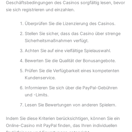
Geschäftsbedingungen des Casinos sorgfältig lesen, bevor
sie sich registrieren und einzahlen.
Überprüfen Sie die Lizenzierung des Casinos.
Stellen Sie sicher, dass das Casino über strenge
Sicherheitsmaßnahmen verfügt.
Achten Sie auf eine vielfältige Spielauswahl.
Bewerten Sie die Qualität der Bonusangebote.
Prüfen Sie die Verfügbarkeit eines kompetenten
Kundenservice.
Informieren Sie sich über die PayPal-Gebühren
und -Limits.
Lesen Sie Bewertungen von anderen Spielern.
Indem Sie diese Kriterien berücksichtigen, können Sie ein
Online-Casino mit PayPal finden, das Ihren individuellen