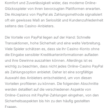
Komfort und Zuverlässigkeit wider, das moderne Online-
Glücksspieler von ihren bevorzugten Plattformen erwarten.
Die Akzeptanz von PayPal als Zahlungsmethode signalisiert
oft ein gewisses Maß an Seriosität und Kundenzufriedenheit
seitens des Casino-Anbieters.
Die Vorteile von PayPal liegen auf der Hand: Schnelle
Transaktionen, hohe Sicherheit und eine weite Verbreitung.
Viele Spieler schätzen es, dass sie ihr Casino-Konto ohne
die Eingabe sensibler Kreditkarteninformationen aufladen
und ihre Gewinne auszahlen können. Allerdings ist es
wichtig zu beachten, dass nicht jedes Online-Casino PayPal
als Zahlungsoption anbietet. Daher ist eine sorgfältige
Auswahl des Anbieters entscheidend, um von diesen
Vorteilen profitieren zu können. Die folgenden Abschnitte
werden detailliert auf die verschiedenen Aspekte von
Online-Casinos mit PayPal-Zahlungen eingehen, von den
Sicherheitsaspekten bis hin zu den häufig gestellten
Fragen.