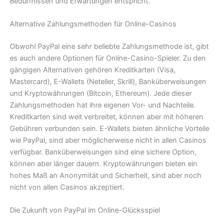
Bedürfnissen und Erwartungen entspricht.
Alternative Zahlungsmethoden für Online-Casinos
Obwohl PayPal eine sehr beliebte Zahlungsmethode ist, gibt
es auch andere Optionen für Online-Casino-Spieler. Zu den
gängigen Alternativen gehören Kreditkarten (Visa,
Mastercard), E-Wallets (Neteller, Skrill), Banküberweisungen
und Kryptowährungen (Bitcoin, Ethereum). Jede dieser
Zahlungsmethoden hat ihre eigenen Vor- und Nachteile.
Kreditkarten sind weit verbreitet, können aber mit höheren
Gebühren verbunden sein. E-Wallets bieten ähnliche Vorteile
wie PayPal, sind aber möglicherweise nicht in allen Casinos
verfügbar. Banküberweisungen sind eine sichere Option,
können aber länger dauern. Kryptowährungen bieten ein
hohes Maß an Anonymität und Sicherheit, sind aber noch
nicht von allen Casinos akzeptiert.
Die Zukunft von PayPal im Online-Glücksspiel