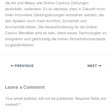
die Art und Weise, wie Online-Casinos Zahlungen
abwickeln, verändern. Es ist denkbar, dass in Zukunft noch
mehr innovative Zahlungslösungen entstehen werden, die
den Spielern noch mehr Komfort, Sicherheit und
Anonymität bieten. Die Herausforderung für die Online-
Casino-Betreiber wird es sein, diese neuen Technologien zu
integrieren und gleichzeitig die hohen Sicherheitsstandards
zu gewährleisten.
PREVIOUS
NEXT
Leave a Comment
Your email address will not be published.
Required fields are
marked
*