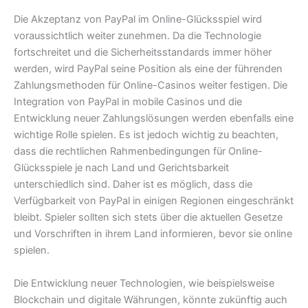
Die Akzeptanz von PayPal im Online-Glücksspiel wird
voraussichtlich weiter zunehmen. Da die Technologie
fortschreitet und die Sicherheitsstandards immer höher
werden, wird PayPal seine Position als eine der führenden
Zahlungsmethoden für Online-Casinos weiter festigen. Die
Integration von PayPal in mobile Casinos und die
Entwicklung neuer Zahlungslösungen werden ebenfalls eine
wichtige Rolle spielen. Es ist jedoch wichtig zu beachten,
dass die rechtlichen Rahmenbedingungen für Online-
Glücksspiele je nach Land und Gerichtsbarkeit
unterschiedlich sind. Daher ist es möglich, dass die
Verfügbarkeit von PayPal in einigen Regionen eingeschränkt
bleibt. Spieler sollten sich stets über die aktuellen Gesetze
und Vorschriften in ihrem Land informieren, bevor sie online
spielen.
Die Entwicklung neuer Technologien, wie beispielsweise
Blockchain und digitale Währungen, könnte zukünftig auch