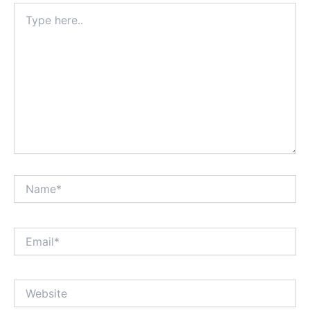
Type
here..
Name*
Email*
Website