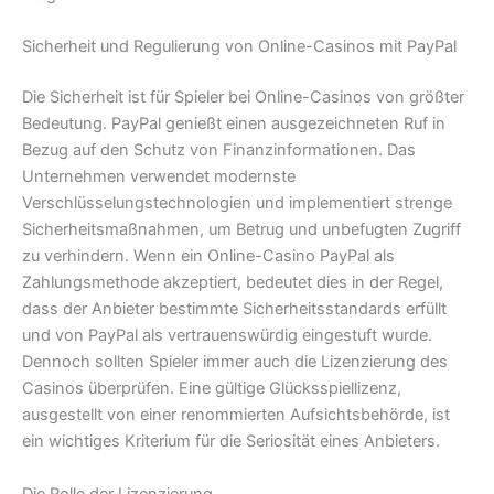
Sicherheit und Regulierung von Online-Casinos mit PayPal
Die Sicherheit ist für Spieler bei Online-Casinos von größter
Bedeutung. PayPal genießt einen ausgezeichneten Ruf in
Bezug auf den Schutz von Finanzinformationen. Das
Unternehmen verwendet modernste
Verschlüsselungstechnologien und implementiert strenge
Sicherheitsmaßnahmen, um Betrug und unbefugten Zugriff
zu verhindern. Wenn ein Online-Casino PayPal als
Zahlungsmethode akzeptiert, bedeutet dies in der Regel,
dass der Anbieter bestimmte Sicherheitsstandards erfüllt
und von PayPal als vertrauenswürdig eingestuft wurde.
Dennoch sollten Spieler immer auch die Lizenzierung des
Casinos überprüfen. Eine gültige Glücksspiellizenz,
ausgestellt von einer renommierten Aufsichtsbehörde, ist
ein wichtiges Kriterium für die Seriosität eines Anbieters.
Die Rolle der Lizenzierung