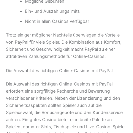
Mögliche Gebühren
Ein- und Auszahlungslimits
Nicht in allen Casinos verfügbar
Trotz einiger möglicher Nachteile überwiegen die Vorteile
von PayPal für viele Spieler. Die Kombination aus Komfort,
Sicherheit und Geschwindigkeit macht PayPal zu einer
attraktiven Zahlungsmethode für Online-Casinos.
Die Auswahl des richtigen Online-Casinos mit PayPal
Die Auswahl des richtigen Online-Casinos mit PayPal
erfordert eine sorgfältige Recherche und Bewertung
verschiedener Kriterien. Neben der Lizenzierung und den
Sicherheitsaspekten sollten Spieler auch auf die
Spielauswahl, die Bonusangebote und den Kundenservice
achten. Ein gutes Casino bietet eine breite Palette an
Spielen, darunter Slots, Tischspiele und Live-Casino-Spiele.