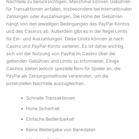
Nachteile zu berücksichtigen. Manchmal können Gebühren
für Transaktionen anfallen, insbesondere bei internationalen
Zahlungen oder Auszahlungen. Die Höhe der Gebühren
hängt von den jeweiligen Bedingungen des PayPal-Kontos
und des Casinos ab. Außerdem gibt es in der Regel Limits
für Ein- und Auszahlungen. Diese Limits können je nach
Casino und PayPal-Konto variieren. Es ist daher wichtig,
sich vor der Nutzung von PayPal im Casino über die
geltenden Gebühren und Limits zu informieren. Einige
Casinos bieten jedoch spezielle Boni für Spieler an, die
PayPal als Zahlungsmethode verwenden, um die
potenziellen Nachteile auszugleichen.
Schnelle Transaktionen
Hohe Sicherheit
Einfache Bedienbarkeit
Keine Weitergabe von Bankdaten