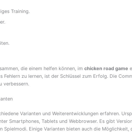
ges Training.
er.
iten.
zusammen, die einem helfen können, im
chicken road game
e
 Fehlern zu lernen, ist der Schlüssel zum Erfolg. Die Comm
u verbessern.
ianten
chiedene Varianten und Weiterentwicklungen erfahren. Urspr
runter Smartphones, Tablets und Webbrowser. Es gibt Versio
 Spielmodi. Einige Varianten bieten auch die Möglichkeit