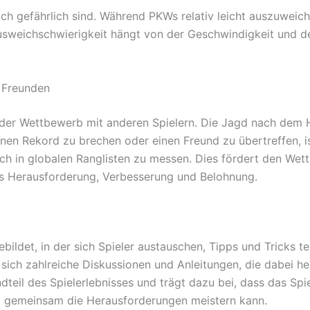
leich gefährlich sind. Während PKWs relativ leicht auszuwei
sweichschwierigkeit hängt von der Geschwindigkeit und d
 Freunden
 der Wettbewerb mit anderen Spielern. Die Jagd nach dem H
nen Rekord zu brechen oder einen Freund zu übertreffen, is
ich in globalen Ranglisten zu messen. Dies fördert den Wett
aus Herausforderung, Verbesserung und Belohnung.
ildet, in der sich Spieler austauschen, Tipps und Tricks t
sich zahlreiche Diskussionen und Anleitungen, die dabei he
teil des Spielerlebnisses und trägt dazu bei, dass das Spie
d gemeinsam die Herausforderungen meistern kann.