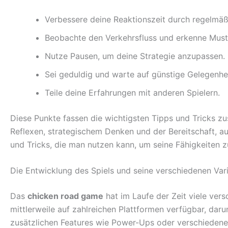
Verbessere deine Reaktionszeit durch regelmäßi
Beobachte den Verkehrsfluss und erkenne Must
Nutze Pausen, um deine Strategie anzupassen.
Sei geduldig und warte auf günstige Gelegenhe
Teile deine Erfahrungen mit anderen Spielern.
Diese Punkte fassen die wichtigsten Tipps und Tricks 
Reflexen, strategischem Denken und der Bereitschaft, aus
und Tricks, die man nutzen kann, um seine Fähigkeiten z
Die Entwicklung des Spiels und seine verschiedenen Var
Das
chicken road game
hat im Laufe der Zeit viele vers
mittlerweile auf zahlreichen Plattformen verfügbar, da
zusätzlichen Features wie Power-Ups oder verschiedenen