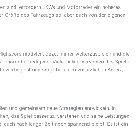
chen sind, erfordern LKWs und Motorräder ein höheres
er Größe des Fahrzeugs ab, aber auch von der eigenen
ighscore motiviert dazu, immer weiterzuspielen und die
t enorm befriedigend. Viele Online-Versionen des Spiels
bewerbsgeist und sorgt für einen zusätzlichen Anreiz,
eilen und gemeinsam neue Strategien entwickeln. In
lfen, das Spiel besser zu verstehen und seine Leistungen
l auch nach langer Zeit noch spannend bleibt. Es ist ein