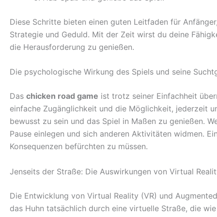
Diese Schritte bieten einen guten Leitfaden für Anfänge
Strategie und Geduld. Mit der Zeit wirst du deine Fähig
die Herausforderung zu genießen.
Die psychologische Wirkung des Spiels und seine Sucht
Das
chicken road game
ist trotz seiner Einfachheit üb
einfache Zugänglichkeit und die Möglichkeit, jederzeit un
bewusst zu sein und das Spiel in Maßen zu genießen. Wen
Pause einlegen und sich anderen Aktivitäten widmen. Ei
Konsequenzen befürchten zu müssen.
Jenseits der Straße: Die Auswirkungen von Virtual Real
Die Entwicklung von Virtual Reality (VR) und Augmented 
das Huhn tatsächlich durch eine virtuelle Straße, die w