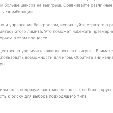
 тем больше шансов на выигрыш. Сравнивайте различные
ные комбинации.
 но и управление банкроллом, используйте стратегию р
вайтесь этого лимита. Это поможет избежать чрезмерн
орьем в этом процессе.
ущественно увеличить ваши шансы на выигрыш. Внимате
пользовать возможности для игры. Обратите внимание
ры.
льность подразумевает менее частые, но более крупны
сть к риску для выбора подходящего типа.