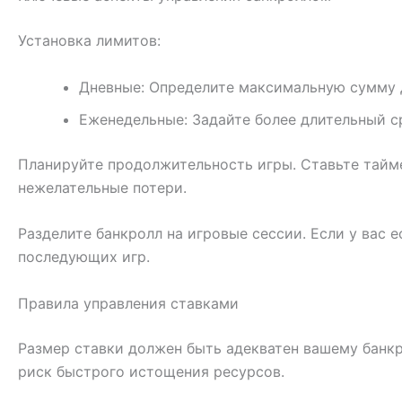
Установка лимитов:
Дневные: Определите максимальную сумму д
Еженедельные: Задайте более длительный с
Планируйте продолжительность игры. Ставьте тайме
нежелательные потери.
Разделите банкролл на игровые сессии. Если у вас 
последующих игр.
Правила управления ставками
Размер ставки должен быть адекватен вашему банкр
риск быстрого истощения ресурсов.