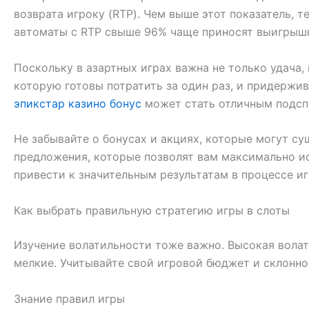
возврата игроку (RTP). Чем выше этот показатель,
автоматы с RTP свыше 96% чаще приносят выигрыш
Поскольку в азартных играх важна не только удача,
которую готовы потратить за один раз, и придержи
эпикстар казино бонус
может стать отличным подсп
Не забывайте о бонусах и акциях, которые могут с
предложения, которые позволят вам максимально ис
привести к значительным результатам в процессе иг
Как выбрать правильную стратегию игры в слоты
Изучение волатильности тоже важно. Высокая волати
мелкие. Учитывайте свой игровой бюджет и склонно
Знание правил игры