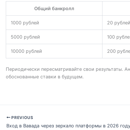
Общий банкролл
1000 рублей
20 рубле
5000 рублей
100 рубл
10000 рублей
200 рубл
Периодически пересматривайте свои результаты. Ан
обоснованные ставки в будущем.
PREVIOUS
Вход в Вавада через зеркало платформы в 2026 год