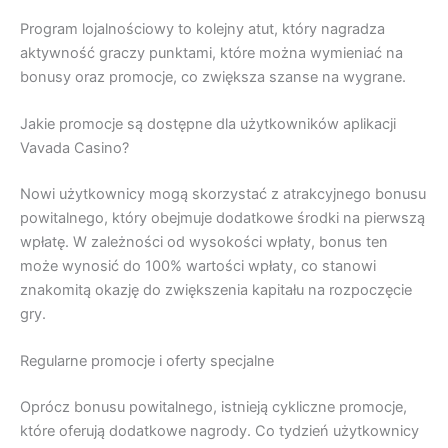
Program lojalnościowy to kolejny atut, który nagradza
aktywność graczy punktami, które można wymieniać na
bonusy oraz promocje, co zwiększa szanse na wygrane.
Jakie promocje są dostępne dla użytkowników aplikacji
Vavada Casino?
Nowi użytkownicy mogą skorzystać z atrakcyjnego bonusu
powitalnego, który obejmuje dodatkowe środki na pierwszą
wpłatę. W zależności od wysokości wpłaty, bonus ten
może wynosić do 100% wartości wpłaty, co stanowi
znakomitą okazję do zwiększenia kapitału na rozpoczęcie
gry.
Regularne promocje i oferty specjalne
Oprócz bonusu powitalnego, istnieją cykliczne promocje,
które oferują dodatkowe nagrody. Co tydzień użytkownicy