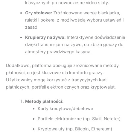
klasycznych po nowoczesne video sloty.
Gry stołowe:
Zróżnicowane wersje blackjacka,
ruletki i pokera, z możliwością wyboru ustawień i
zasad.
Krupierzy na żywo:
Interaktywne doświadczenie
dzięki transmisjom na żywo, co zbliża graczy do
atmosfery prawdziwego kasyna.
Dodatkowo, platforma obsługuje zróżnicowane metody
płatności, co jest kluczowe dla komfortu graczy.
Użytkownicy mogą korzystać z tradycyjnych kart
płatniczych, portfeli elektronicznych oraz kryptowalut.
Metody płatności:
Karty kredytowe/debetowe
Portfele elektroniczne (np. Skrill, Neteller)
Kryptowaluty (np. Bitcoin, Ethereum)