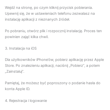
Wejdź na stronę, po czym kliknij przycisk pobierania.
Upewnij się, że w ustawieniach telefonu zezwalasz na
instalację aplikacji z nieznanych źródeł.
Po pobraniu, otwórz plik i rozpocznij instalację. Proces ten
powinien zająć kilka chwil.
3. Instalacja na iOS
Dla użytkowników iPhone’ów, pobierz aplikację przez Apple
Store. Po znalezieniu aplikacji, naciśnij „Pobierz”, a potem
„Zainstaluj”.
Pamiętaj, że możesz być poproszony o podanie hasła do
konta Apple ID.
4. Rejestracja i logowanie