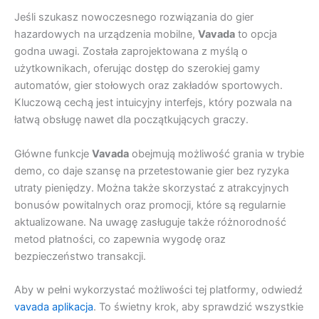
Jeśli szukasz nowoczesnego rozwiązania do gier
hazardowych na urządzenia mobilne,
Vavada
to opcja
godna uwagi. Została zaprojektowana z myślą o
użytkownikach, oferując dostęp do szerokiej gamy
automatów, gier stołowych oraz zakładów sportowych.
Kluczową cechą jest intuicyjny interfejs, który pozwala na
łatwą obsługę nawet dla początkujących graczy.
Główne funkcje
Vavada
obejmują możliwość grania w trybie
demo, co daje szansę na przetestowanie gier bez ryzyka
utraty pieniędzy. Można także skorzystać z atrakcyjnych
bonusów powitalnych oraz promocji, które są regularnie
aktualizowane. Na uwagę zasługuje także różnorodność
metod płatności, co zapewnia wygodę oraz
bezpieczeństwo transakcji.
Aby w pełni wykorzystać możliwości tej platformy, odwiedź
vavada aplikacja
. To świetny krok, aby sprawdzić wszystkie