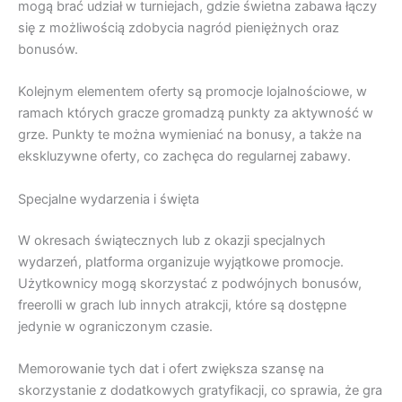
mogą brać udział w turniejach, gdzie świetna zabawa łączy
się z możliwością zdobycia nagród pieniężnych oraz
bonusów.
Kolejnym elementem oferty są promocje lojalnościowe, w
ramach których gracze gromadzą punkty za aktywność w
grze. Punkty te można wymieniać na bonusy, a także na
ekskluzywne oferty, co zachęca do regularnej zabawy.
Specjalne wydarzenia i święta
W okresach świątecznych lub z okazji specjalnych
wydarzeń, platforma organizuje wyjątkowe promocje.
Użytkownicy mogą skorzystać z podwójnych bonusów,
freerolli w grach lub innych atrakcji, które są dostępne
jedynie w ograniczonym czasie.
Memorowanie tych dat i ofert zwiększa szansę na
skorzystanie z dodatkowych gratyfikacji, co sprawia, że gra