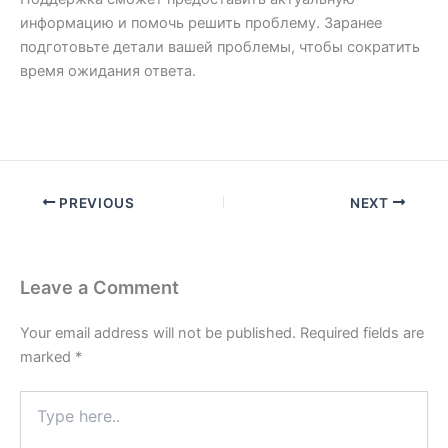
информацию и помочь решить проблему. Заранее
подготовьте детали вашей проблемы, чтобы сократить
время ожидания ответа.
PREVIOUS
NEXT
Leave a Comment
Your email address will not be published.
Required fields are
marked
*
Type
here..