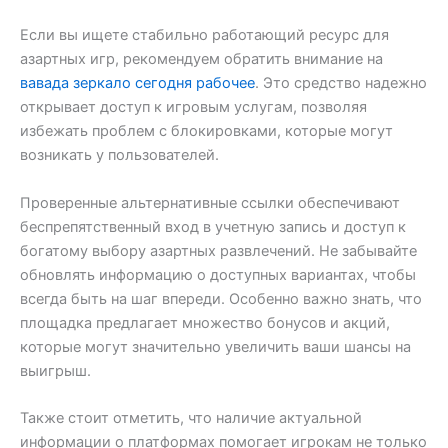
Если вы ищете стабильно работающий ресурс для
азартных игр, рекомендуем обратить внимание на
вавада зеркало сегодня рабочее
. Это средство надежно
открывает доступ к игровым услугам, позволяя
избежать проблем с блокировками, которые могут
возникать у пользователей.
Проверенные альтернативные ссылки обеспечивают
беспрепятственный вход в учетную запись и доступ к
богатому выбору азартных развлечений. Не забывайте
обновлять информацию о доступных вариантах, чтобы
всегда быть на шаг впереди. Особенно важно знать, что
площадка предлагает множество бонусов и акций,
которые могут значительно увеличить ваши шансы на
выигрыш.
Также стоит отметить, что наличие актуальной
информации о платформах помогает игрокам не только