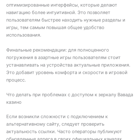
оптимизированные интерфейсы, которые делают
навигацию более интуитивной. Это позволяет
пользователям быстрее находить нужные разделы и
игры, тем самым повышая общее удобство
использования.
Финальные рекомендации: для полноценного
погружения в азартные игры пользователям стоит
устанавливать на устройства актуальные приложения.
Это добавит уровень комфорта и скорости в игровой
процесс.
Что делать при проблемах с доступом к зеркалу Вавада
казино
Если возникли сложности с подключением к
альтернативному сайту, следует проверить
актуальность ссылки. Часто операторы публикуют
обновленные адреса в своих официальных каналах,