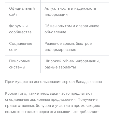
Официальный
Актуальность и надежность
сайт
информации
Форумы и
Обмен опытом и оперативное
сообщества
обновление
Социальные
Реальное время, быстрое
сети
информирование
Поисковые
Широкий объем информации,
системы
разные варианты
Преимущества использования зеркал Вавада казино
Кроме того, такие площадки часто предлагают
специальные акционные предложения. Получение
приветственных бонусов и участие в промо-акциях
возможно только через эти ссылки, что добавляет