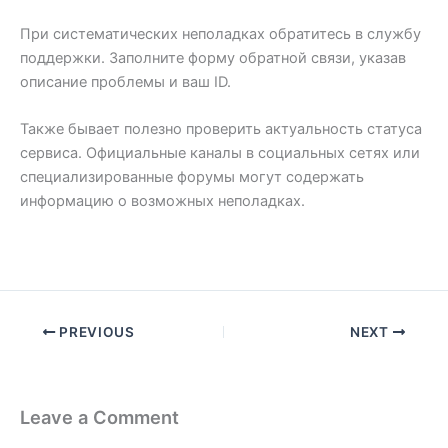
При систематических неполадках обратитесь в службу
поддержки. Заполните форму обратной связи, указав
описание проблемы и ваш ID.
Также бывает полезно проверить актуальность статуса
сервиса. Официальные каналы в социальных сетях или
специализированные форумы могут содержать
информацию о возможных неполадках.
PREVIOUS
NEXT
Leave a Comment