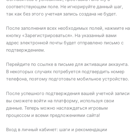
соответствующем поле. Не игнорируйте данный шаг,
так как без этого учетная запись создана не будет.
После заполнения всех необходимых полей, нажмите на
кнопку «Зарегистрироваться». На указанный вами
адрес электронной почты будет отправлено письмо с
подтверждением.
Перейдите по ссылке в письме для активации аккаунта.
В некоторых случаях потребуется подтвердить номер
телефона, поэтому подготовьте мобильное устройство.
После успешного подтверждения вашей учетной записи
вы сможете войти на платформу, используя свои
данные. Теперь можно наслаждаться игровым
процессом и всеми предложениями сайта!
Вход в личный кабинет: шаги и рекомендации