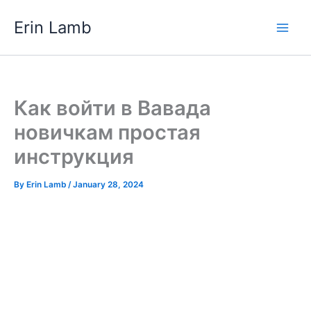
Skip
content
Erin Lamb
to
content
Как войти в Вавада
новичкам простая
инструкция
By
Erin Lamb
/
January 28, 2024