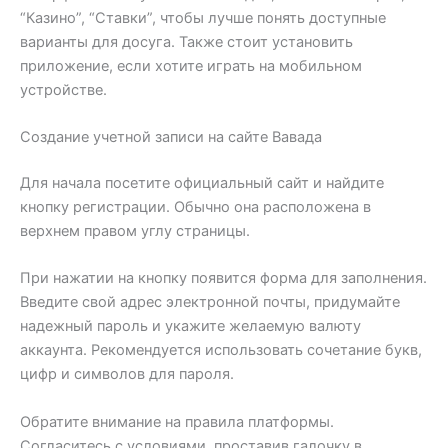
“Казино”, “Ставки”, чтобы лучше понять доступные
варианты для досуга. Также стоит установить
приложение, если хотите играть на мобильном
устройстве.
Создание учетной записи на сайте Вавада
Для начала посетите официальный сайт и найдите
кнопку регистрации. Обычно она расположена в
верхнем правом углу страницы.
При нажатии на кнопку появится форма для заполнения.
Введите свой адрес электронной почты, придумайте
надежный пароль и укажите желаемую валюту
аккаунта. Рекомендуется использовать сочетание букв,
цифр и символов для пароля.
Обратите внимание на правила платформы.
Согласитесь с условиями, проставив галочку в