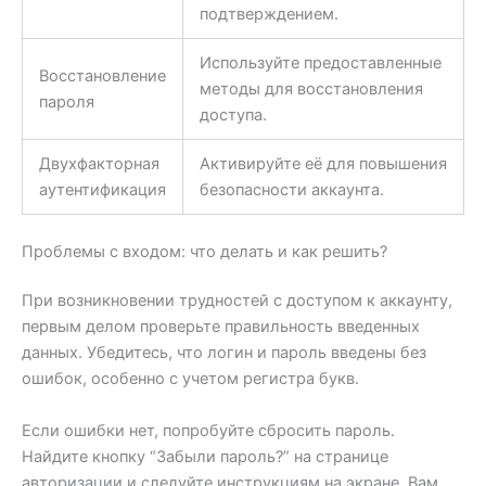
подтверждением.
Используйте предоставленные
Восстановление
методы для восстановления
пароля
доступа.
Двухфакторная
Активируйте её для повышения
аутентификация
безопасности аккаунта.
Проблемы с входом: что делать и как решить?
При возникновении трудностей с доступом к аккаунту,
первым делом проверьте правильность введенных
данных. Убедитесь, что логин и пароль введены без
ошибок, особенно с учетом регистра букв.
Если ошибки нет, попробуйте сбросить пароль.
Найдите кнопку “Забыли пароль?” на странице
авторизации и следуйте инструкциям на экране. Вам