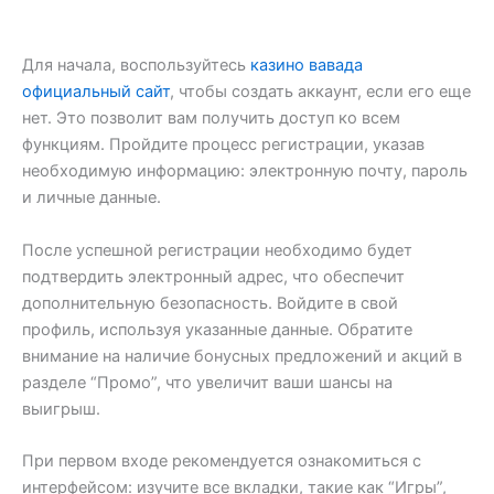
Для начала, воспользуйтесь
казино вавада
официальный сайт
, чтобы создать аккаунт, если его еще
нет. Это позволит вам получить доступ ко всем
функциям. Пройдите процесс регистрации, указав
необходимую информацию: электронную почту, пароль
и личные данные.
После успешной регистрации необходимо будет
подтвердить электронный адрес, что обеспечит
дополнительную безопасность. Войдите в свой
профиль, используя указанные данные. Обратите
внимание на наличие бонусных предложений и акций в
разделе “Промо”, что увеличит ваши шансы на
выигрыш.
При первом входе рекомендуется ознакомиться с
интерфейсом: изучите все вкладки, такие как “Игры”,