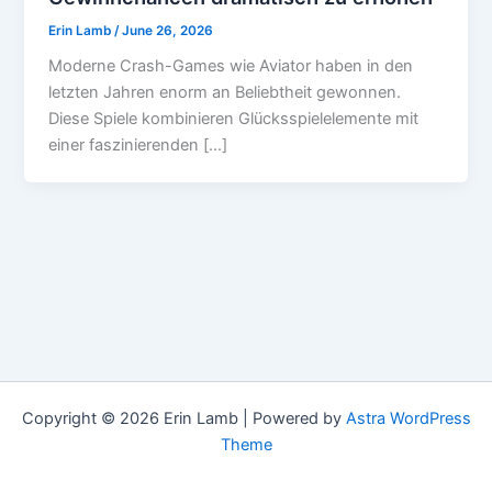
Erin Lamb
/
June 26, 2026
Moderne Crash-Games wie Aviator haben in den
letzten Jahren enorm an Beliebtheit gewonnen.
Diese Spiele kombinieren Glücksspielelemente mit
einer faszinierenden […]
Copyright © 2026 Erin Lamb | Powered by
Astra WordPress
Theme