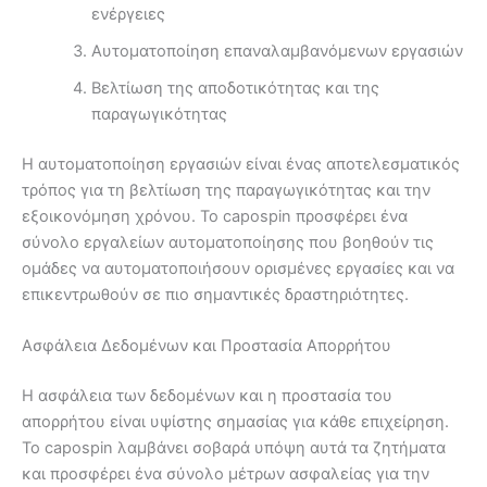
ενέργειες
Αυτοματοποίηση επαναλαμβανόμενων εργασιών
Βελτίωση της αποδοτικότητας και της
παραγωγικότητας
Η αυτοματοποίηση εργασιών είναι ένας αποτελεσματικός
τρόπος για τη βελτίωση της παραγωγικότητας και την
εξοικονόμηση χρόνου. Το capospin προσφέρει ένα
σύνολο εργαλείων αυτοματοποίησης που βοηθούν τις
ομάδες να αυτοματοποιήσουν ορισμένες εργασίες και να
επικεντρωθούν σε πιο σημαντικές δραστηριότητες.
Ασφάλεια Δεδομένων και Προστασία Απορρήτου
Η ασφάλεια των δεδομένων και η προστασία του
απορρήτου είναι υψίστης σημασίας για κάθε επιχείρηση.
Το capospin λαμβάνει σοβαρά υπόψη αυτά τα ζητήματα
και προσφέρει ένα σύνολο μέτρων ασφαλείας για την