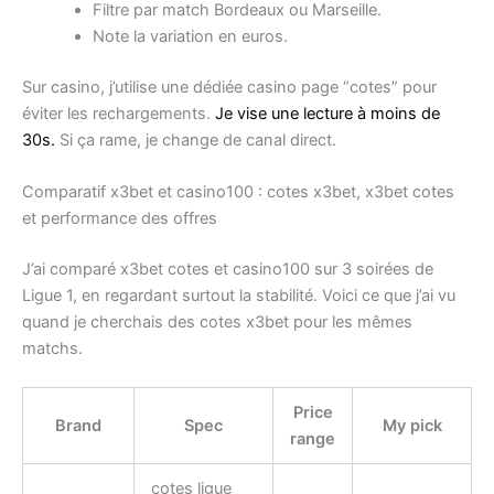
Filtre par match Bordeaux ou Marseille.
Note la variation en euros.
Sur casino, j’utilise une dédiée casino page “cotes” pour
éviter les rechargements.
Je vise une lecture à moins de
30s.
Si ça rame, je change de canal direct.
Comparatif x3bet et casino100 : cotes x3bet, x3bet cotes
et performance des offres
J’ai comparé x3bet cotes et casino100 sur 3 soirées de
Ligue 1, en regardant surtout la stabilité. Voici ce que j’ai vu
quand je cherchais des cotes x3bet pour les mêmes
matchs.
Price
Brand
Spec
My pick
range
cotes ligue